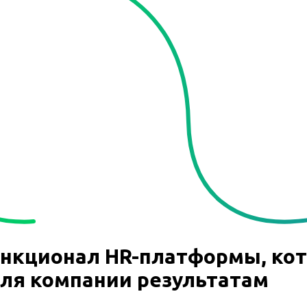
нкционал HR-платформы, кот
для компании результатам