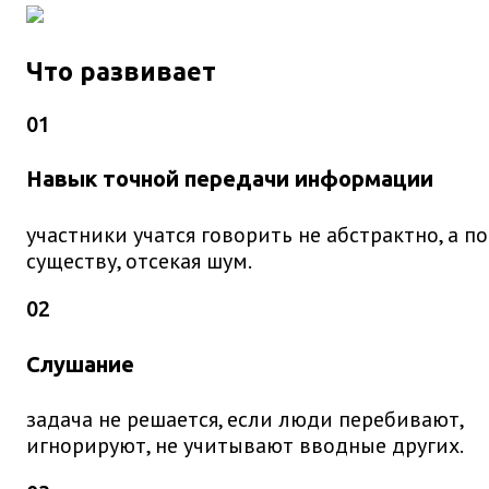
Что развивает
0
1
Навык точной передачи информации
участники учатся говорить не абстрактно, а по
существу, отсекая шум.
0
2
Слушание
задача не решается, если люди перебивают,
игнорируют, не учитывают вводные других.