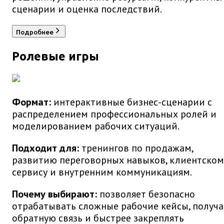
сценарии и оценка последствий.
Подробнее
Ролевые игры
Формат:
интерактивные бизнес-сценарии с
распределением профессиональных ролей и
моделированием рабочих ситуаций.
Подходит для:
тренингов по продажам,
развитию переговорных навыков, клиентском
сервису и внутренним коммуникациям.
Почему выбирают:
позволяет безопасно
отрабатывать сложные рабочие кейсы, получа
обратную связь и быстрее закреплять