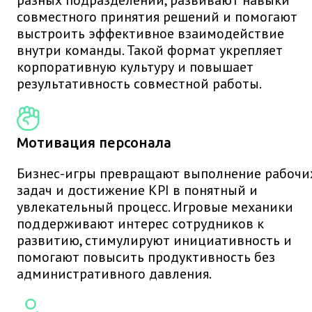
совместного принятия решений и помогают
выстроить эффективное взаимодействие
внутри команды. Такой формат укрепляет
корпоративную культуру и повышает
результативность совместной работы.
Мотивация персонала
Бизнес-игры превращают выполнение рабочи
задач и достижение KPI в понятный и
увлекательный процесс. Игровые механики
поддерживают интерес сотрудников к
развитию, стимулируют инициативность и
помогают повысить продуктивность без
административного давления.