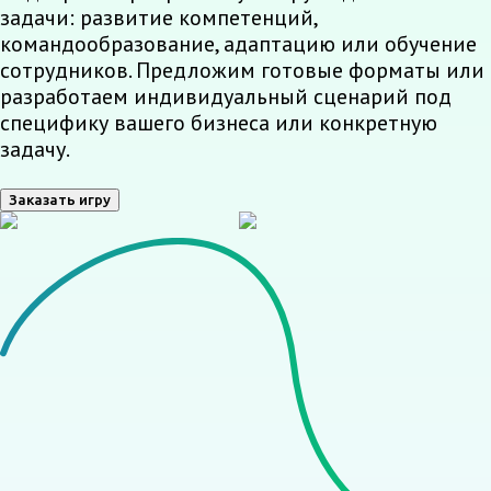
задачи: развитие компетенций,
командообразование, адаптацию или обучение
сотрудников. Предложим готовые форматы или
разработаем индивидуальный сценарий под
специфику вашего бизнеса или конкретную
задачу.
Заказать игру