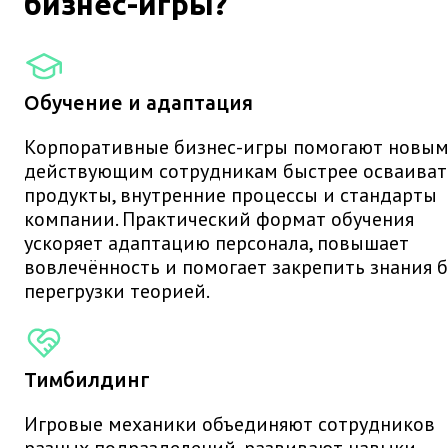
бизнес-игры?
Обучение и адаптация
Корпоративные бизнес-игры помогают новым
действующим сотрудникам быстрее осваиват
продукты, внутренние процессы и стандарты
компании. Практический формат обучения
ускоряет адаптацию персонала, повышает
вовлечённость и помогает закрепить знания б
перегрузки теорией.
Тимбилдинг
Игровые механики объединяют сотрудников
разных подразделений, развивают навыки