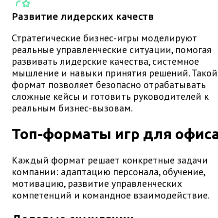
Развитие лидерских качеств
Стратегические бизнес-игры моделируют
реальные управленческие ситуации, помогая
развивать лидерские качества, системное
мышление и навыки принятия решений. Такой
формат позволяет безопасно отрабатывать
сложные кейсы и готовить руководителей к
реальным бизнес-вызовам.
Топ-форматы игр для офис
Каждый формат решает конкретные задачи
компании: адаптацию персонала, обучение,
мотивацию, развитие управленческих
компетенций и командное взаимодействие.