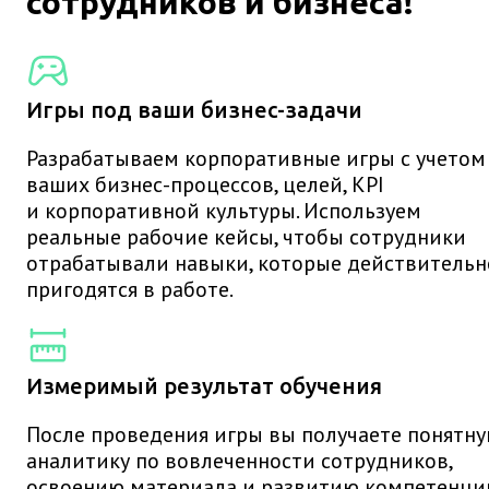
сотрудников и бизнеса!
Игры под ваши бизнес-задачи
Разрабатываем корпоративные игры с учетом
ваших бизнес-процессов, целей, KPI
и корпоративной культуры. Используем
реальные рабочие кейсы, чтобы сотрудники
отрабатывали навыки, которые действительн
пригодятся в работе.
Измеримый результат обучения
После проведения игры вы получаете понятн
аналитику по вовлеченности сотрудников,
освоению материала и развитию компетенци